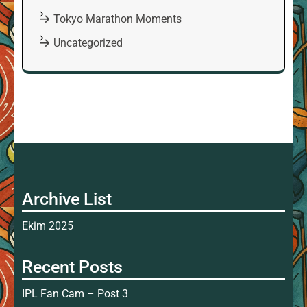
Tokyo Marathon Moments
Uncategorized
Archive List
Ekim 2025
Recent Posts
IPL Fan Cam – Post 3