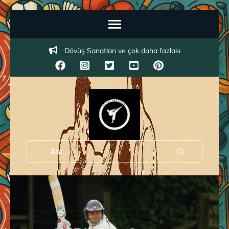
Skip
to
content
Dövüş Sanatları ve çok daha fazlası
(Press
Enter)
Arama: