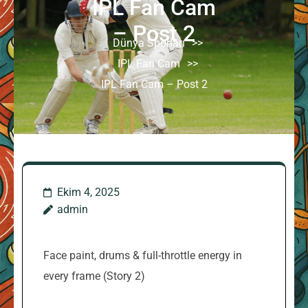
IPL Fan Cam
– Post 2
Dünya Sporları
>>
IPL Fan Cam
>>
IPL Fan Cam – Post 2
Ekim 4, 2025
admin
Face paint, drums & full-throttle energy in
every frame (Story 2)